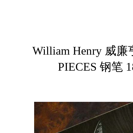
William Henry 威廉
PIECES 钢笔