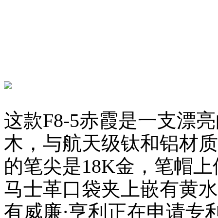
这款F8-5赤霞是一支漂亮
木，与航天级钛和铝材质
的笔尖是18K金，笔帽
马士革口袋夹上嵌有黄水
有威廉·亨利正在申请专利