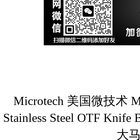
Microtech 美国微技术 Marf
Stainless Steel OTF Knif
大