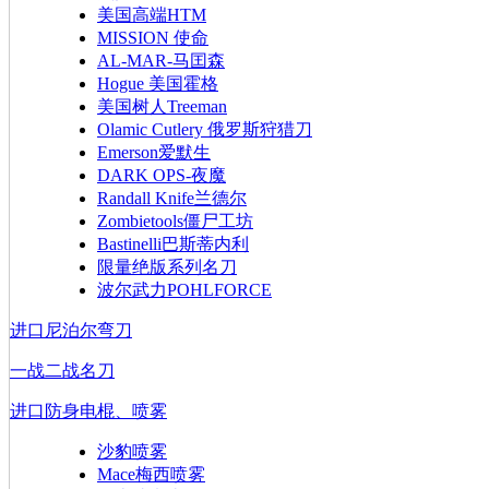
美国高端HTM
MISSION 使命
AL-MAR-马囯森
Hogue 美国霍格
美国树人Treeman
Olamic Cutlery 俄罗斯狩猎刀
Emerson爱默生
DARK OPS-夜魔
Randall Knife兰德尔
Zombietools僵尸工坊
Bastinelli巴斯蒂内利
限量绝版系列名刀
波尔武力POHLFORCE
进口尼泊尔弯刀
一战二战名刀
进口防身电棍、喷雾
沙豹喷雾
Mace梅西喷雾