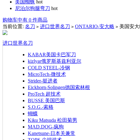
美国蜘蛛
hot
尼泊尔狗腿弯刀
hot
购物车中有 0 件商品
当前位置:
名刀
进口世界名刀
ONTARIO-安大略
美国安大略1
>
>
>
进口世界名刀
KABAR美国卡巴军刀
kizlyar俄罗斯基兹利亚尔
COLD STEEL-冷钢
MicroTech-微技术
Strider-挺进者
Eickhorn-Solingen德国索林根
ProTech 超技术
BUSSE 美国巴斯
S.O.G.-索格
蝴蝶
Kiku Matsuda 松田菊男
MAD.DOG-疯狗
Kanetsune-日本关兼常
TOPS-尖端战术