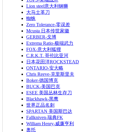
Lion steel意大利钢狮
大马士革刀
蜘蛛
Zero Tolerance-零误差
Mcusta 日本传世家徽
GERBER-戈博
Extrema Ratio-极端武力
FOX-意大利狐狸
C.R.K.T. 哥伦比亚河
日本花田洋ROCKSTEAD
ONTARIO-安大略
Chris Reeve-克里斯里夫
Boker-德国博克
BUCK-美国巴克
ESEE 美国丛林生存刀
Blackhawk-黑鹰
世界正品名刺
SPARTAN 美国斯巴达
Fallkniven-瑞典FK
William Henry-威廉亨利
奥托