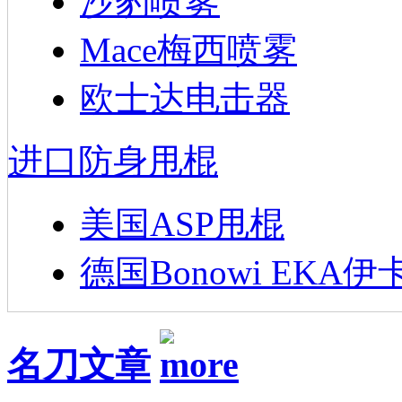
沙豹喷雾
Mace梅西喷雾
欧士达电击器
进口防身甩棍
美国ASP甩棍
德国Bonowi EKA伊
名刀文章