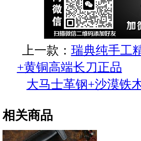
上一款：
瑞典纯手工
+黄铜高端长刀正品
大马士革钢+沙漠铁
相关商品