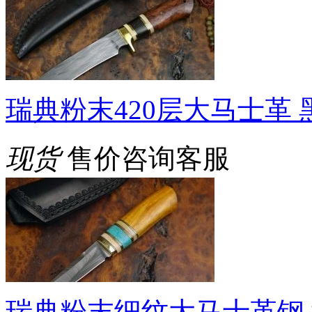
瑞典粉末420层大马士革 
现货
售价咨询客服
瑞典粉末细纹大马士革钢 