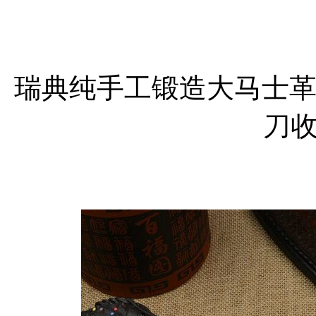
瑞典纯手工锻造大马士革
刀