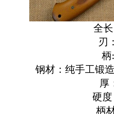
全长
刃：
柄
钢材：纯手工锻
厚：
硬度
柄