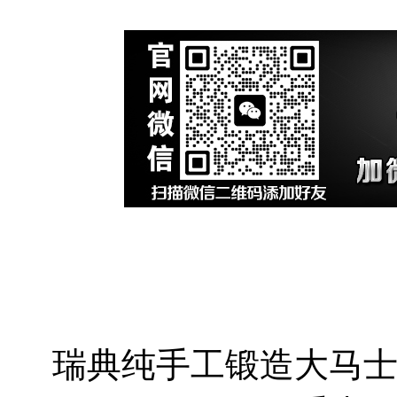
瑞典纯手工锻造大马士