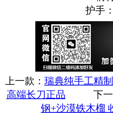
护手
上一款：
瑞典纯手工精制
高端长刀正品
下一
钢+沙漠铁木榴