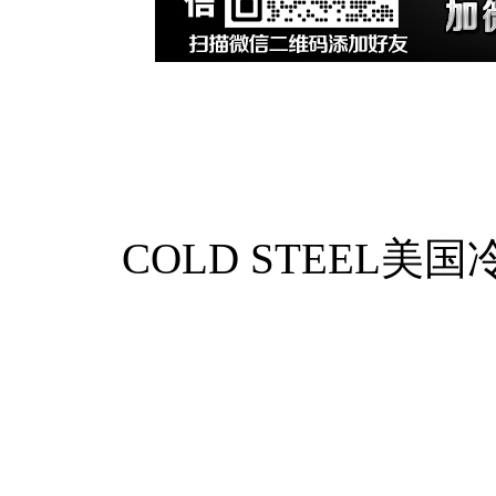
COLD STEEL美国