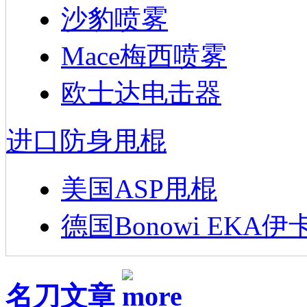
沙豹喷雾
Mace梅西喷雾
欧士达电击器
进口防身甩棍
美国ASP甩棍
德国Bonowi EKA伊
名刀文章