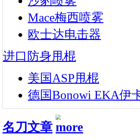
沙豹喷雾
Mace梅西喷雾
欧士达电击器
进口防身甩棍
美国ASP甩棍
德国Bonowi EKA伊
名刀文章