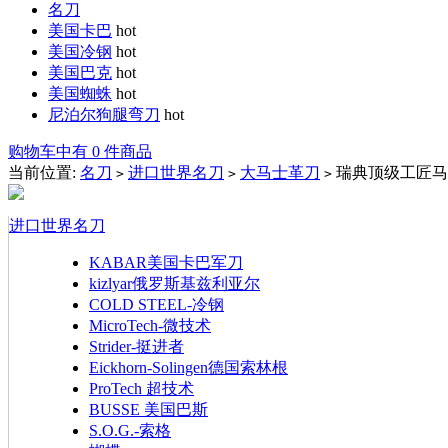
名刀
美国卡巴
hot
美国冷钢
hot
美国巴克
hot
美国蜘蛛
hot
尼泊尔狗腿弯刀
hot
购物车中有 0 件商品
当前位置:
名刀
进口世界名刀
大马士革刀
瑞典顶级工匠马
>
>
>
进口世界名刀
KABAR美国卡巴军刀
kizlyar俄罗斯基兹利亚尔
COLD STEEL-冷钢
MicroTech-微技术
Strider-挺进者
Eickhorn-Solingen德国索林根
ProTech 超技术
BUSSE 美国巴斯
S.O.G.-索格