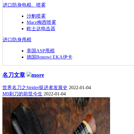
进口防身电棍、喷雾
沙豹喷雾
Mace梅西喷雾
欧士达电击器
进口防身甩棍
美国ASP甩棍
德国Bonowi EKA伊卡
名刀文章
世界名刀之Strider挺进者发展史
2022-01-04
M9刺刀的前世今生
2022-01-04