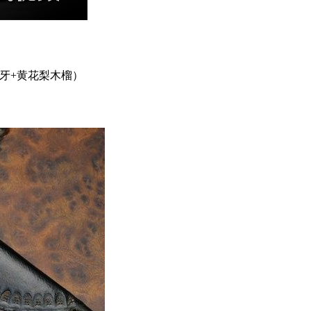
牙+黄花梨木榴）