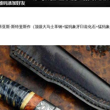
蒂亚斯·斯特斐斯作（顶级大马士革钢+猛犸象牙臼齿化石+猛犸象