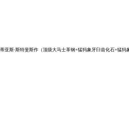
蒂亚斯·斯特斐斯作（顶级大马士革钢+猛犸象牙臼齿化石+猛犸