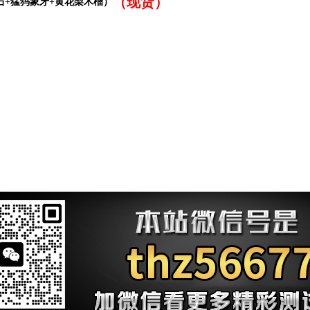
（现货）
石+猛犸象牙+黄花梨木榴）