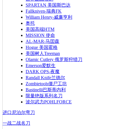
SPARTAN 美国斯巴达
Fallkniven-瑞典FK
William Henry-威廉亨利
奥托
美国高端HTM
MISSION 使命
AL-MAR-马囯森
Hogue 美国霍格
美国树人Treeman
Olamic Cutlery 俄罗斯狩猎刀
Emerson爱默生
DARK OPS-夜魔
Randall Knife兰德尔
Zombietools僵尸工坊
Bastinelli巴斯蒂内利
限量绝版系列名刀
波尔武力POHLFORCE
进口尼泊尔弯刀
一战二战名刀