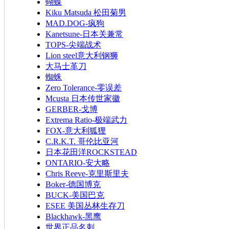
蝴蝶
Kiku Matsuda 松田菊男
MAD.DOG-疯狗
Kanetsune-日本关兼常
TOPS-尖端战术
Lion steel意大利钢狮
大马士革刀
蜘蛛
Zero Tolerance-零误差
Mcusta 日本传世家徽
GERBER-戈博
Extrema Ratio-极端武力
FOX-意大利狐狸
C.R.K.T. 哥伦比亚河
日本花田洋ROCKSTEAD
ONTARIO-安大略
Chris Reeve-克里斯里夫
Boker-德国博克
BUCK-美国巴克
ESEE 美国丛林生存刀
Blackhawk-黑鹰
世界正品名刺