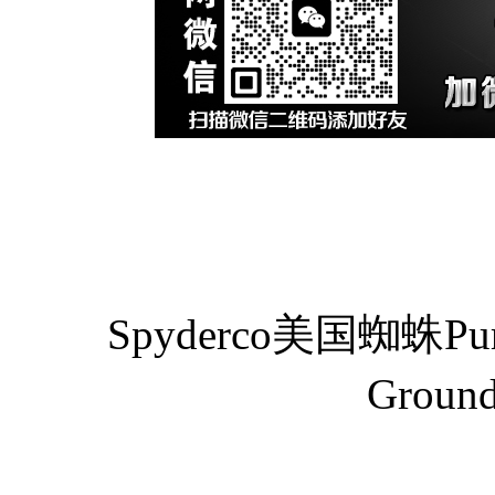
Spyderco美国蜘蛛Purpl
Grou