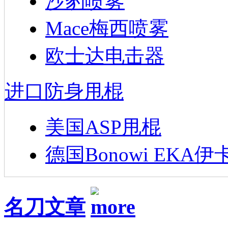
沙豹喷雾
Mace梅西喷雾
欧士达电击器
进口防身甩棍
美国ASP甩棍
德国Bonowi EKA伊
名刀文章