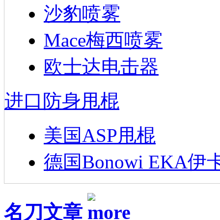
沙豹喷雾
Mace梅西喷雾
欧士达电击器
进口防身甩棍
美国ASP甩棍
德国Bonowi EKA伊
名刀文章