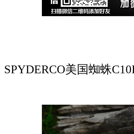
SPYDERCO美国蜘蛛C