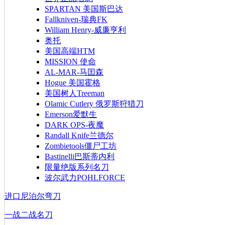
SPARTAN 美国斯巴达
Fallkniven-瑞典FK
William Henry-威廉亨利
奥托
美国高端HTM
MISSION 使命
AL-MAR-马囯森
Hogue 美国霍格
美国树人Treeman
Olamic Cutlery 俄罗斯狩猎刀
Emerson爱默生
DARK OPS-夜魔
Randall Knife兰德尔
Zombietools僵尸工坊
Bastinelli巴斯蒂内利
限量绝版系列名刀
波尔武力POHLFORCE
进口尼泊尔弯刀
一战二战名刀