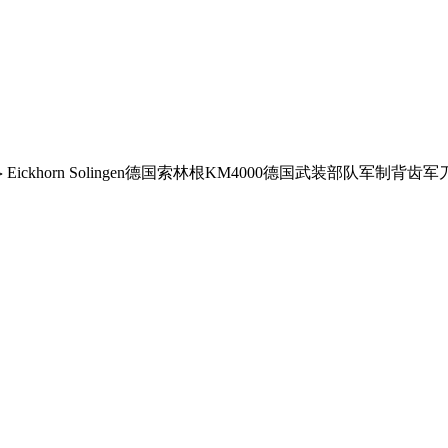
Eickhorn Solingen德国索林根KM4000德国武装部队军制背齿军
>