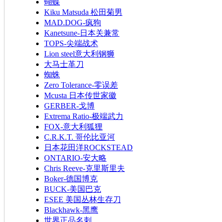
蝴蝶
Kiku Matsuda 松田菊男
MAD.DOG-疯狗
Kanetsune-日本关兼常
TOPS-尖端战术
Lion steel意大利钢狮
大马士革刀
蜘蛛
Zero Tolerance-零误差
Mcusta 日本传世家徽
GERBER-戈博
Extrema Ratio-极端武力
FOX-意大利狐狸
C.R.K.T. 哥伦比亚河
日本花田洋ROCKSTEAD
ONTARIO-安大略
Chris Reeve-克里斯里夫
Boker-德国博克
BUCK-美国巴克
ESEE 美国丛林生存刀
Blackhawk-黑鹰
世界正品名刺