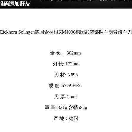
Eickhorn Solingen德国索林根KM4000德国武装部队军制背齿军刀
全 长： 302mm
刃 长: 172mm
刃 材: N695
硬 度: 57-59HRC
刃 厚: 5mm
重 量: 321g 含鞘584g
产 地：德国