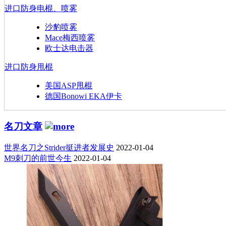
进口防身电棍、喷雾
沙豹喷雾
Mace梅西喷雾
欧士达电击器
进口防身甩棍
美国ASP甩棍
德国Bonowi EKA伊卡
名刀文章
世界名刀之Strider挺进者发展史
2022-01-04
M9刺刀的前世今生
2022-01-04