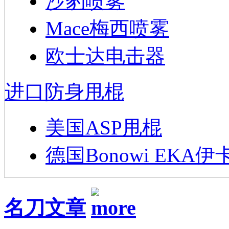
沙豹喷雾
Mace梅西喷雾
欧士达电击器
进口防身甩棍
美国ASP甩棍
德国Bonowi EKA伊
名刀文章