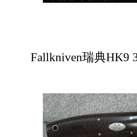
Fallkniven瑞典