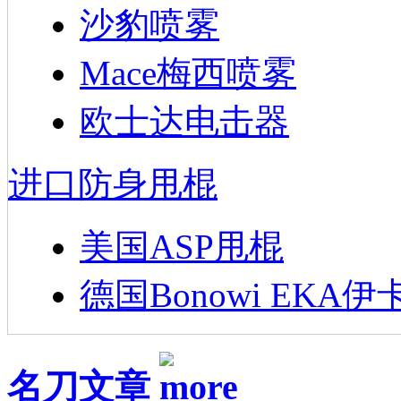
沙豹喷雾
Mace梅西喷雾
欧士达电击器
进口防身甩棍
美国ASP甩棍
德国Bonowi EKA伊
名刀文章