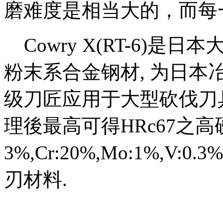
磨难度是相当大的，而每
Cowry X(RT-6)是
粉末系合金钢材, 为日本
级刀匠应用于大型砍伐刀具
理後最高可得HRc67之
3%,Cr:20%,Mo:1%,
刃材料.