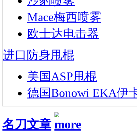
沙豹喷雾
Mace梅西喷雾
欧士达电击器
进口防身甩棍
美国ASP甩棍
德国Bonowi EKA伊
名刀文章