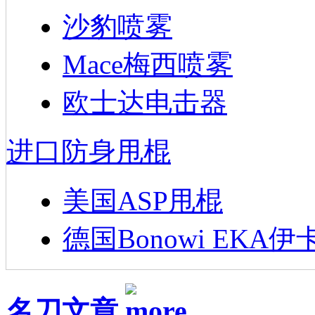
沙豹喷雾
Mace梅西喷雾
欧士达电击器
进口防身甩棍
美国ASP甩棍
德国Bonowi EKA伊
名刀文章