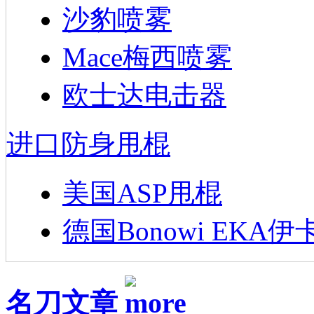
沙豹喷雾
Mace梅西喷雾
欧士达电击器
进口防身甩棍
美国ASP甩棍
德国Bonowi EKA伊
名刀文章