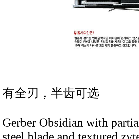
有全刃，半齿可选
Gerber Obsidian with partial
steel blade and textured zy