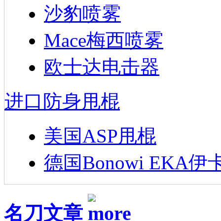
沙豹喷雾
Mace梅西喷雾
欧士达电击器
进口防身甩棍
美国ASP甩棍
德国Bonowi EKA伊
名刀文章