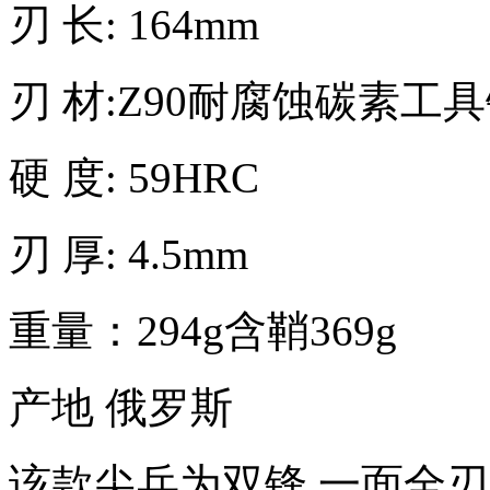
刃 长: 164mm
刃 材:Z90耐腐蚀碳素工
硬 度: 59HRC
刃 厚: 4.5mm
重量：294g含鞘369g
产地 俄罗斯
该款尖兵为双锋 一面全