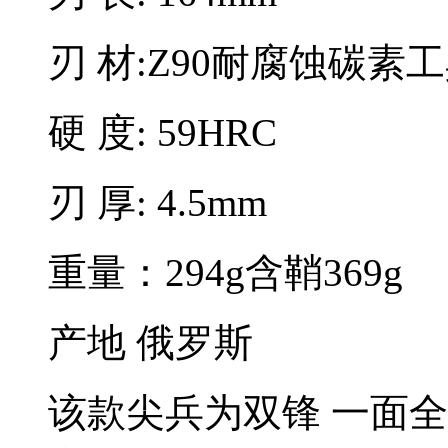
刃 材:Z90耐腐蚀碳素
硬 度: 59HRC
刃 厚: 4.5mm
重量：294g含鞘369g
产地 俄罗斯
该款尖兵为双锋 一面