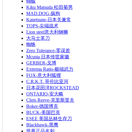
蝴蝶
Kiku Matsuda 松田菊男
MAD.DOG-疯狗
Kanetsune-日本关兼常
TOPS-尖端战术
Lion steel意大利钢狮
大马士革刀
蜘蛛
Zero Tolerance-零误差
Mcusta 日本传世家徽
GERBER-戈博
Extrema Ratio-极端武力
FOX-意大利狐狸
C.R.K.T. 哥伦比亚河
日本花田洋ROCKSTEAD
ONTARIO-安大略
Chris Reeve-克里斯里夫
Boker-德国博克
BUCK-美国巴克
ESEE 美国丛林生存刀
Blackhawk-黑鹰
世界正品名刺