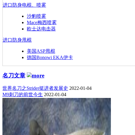
进口防身电棍、喷雾
沙豹喷雾
Mace梅西喷雾
欧士达电击器
进口防身甩棍
美国ASP甩棍
德国Bonowi EKA伊卡
名刀文章
世界名刀之Strider挺进者发展史
2022-01-04
M9刺刀的前世今生
2022-01-04