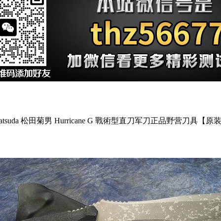
Matsuda 松田菊男 Hurricane G 戰術型直刀军刀正品野营刀具【