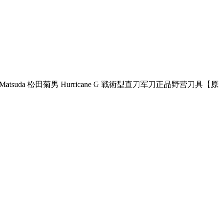
uMatsuda 松田菊男 Hurricane G 戰術型直刀军刀正品野营刀具