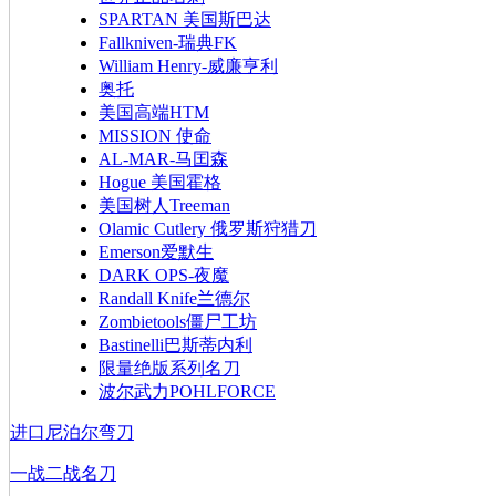
SPARTAN 美国斯巴达
Fallkniven-瑞典FK
William Henry-威廉亨利
奥托
美国高端HTM
MISSION 使命
AL-MAR-马囯森
Hogue 美国霍格
美国树人Treeman
Olamic Cutlery 俄罗斯狩猎刀
Emerson爱默生
DARK OPS-夜魔
Randall Knife兰德尔
Zombietools僵尸工坊
Bastinelli巴斯蒂内利
限量绝版系列名刀
波尔武力POHLFORCE
进口尼泊尔弯刀
一战二战名刀