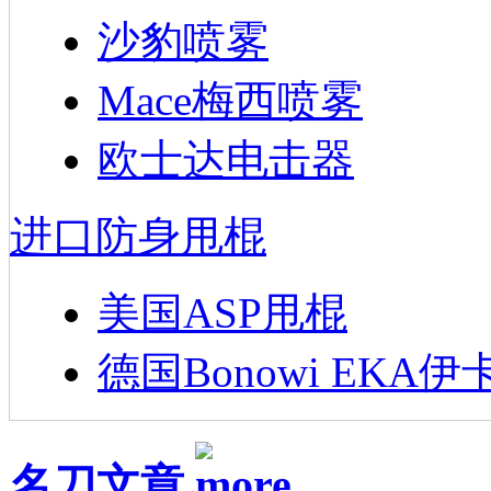
沙豹喷雾
Mace梅西喷雾
欧士达电击器
进口防身甩棍
美国ASP甩棍
德国Bonowi EKA伊
名刀文章