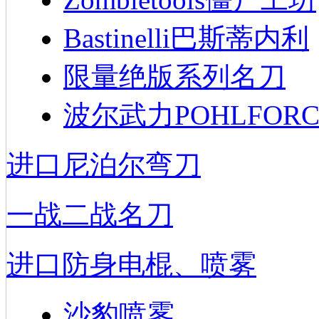
Bastinelli巴斯蒂内利
限量绝版系列名刀
波尔武力POHLFORC
进口尼泊尔弯刀
一战二战名刀
进口防身电棍、喷雾
沙豹喷雾