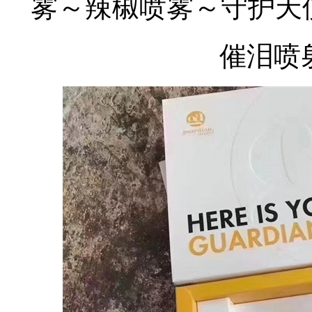
雾～辣椒喷雾～守护天使G
催泪喷