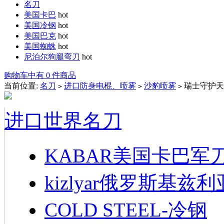
名刀
美国卡巴
hot
美国冷钢
hot
美国巴克
hot
美国蜘蛛
hot
尼泊尔狗腿弯刀
hot
购物车中有 0 件商品
当前位置:
名刀
进口防身电棍、喷雾
沙豹喷雾
瑞士守护天
>
>
>
进口世界名刀
KABAR美国卡巴军
kizlyar俄罗斯基兹
COLD STEEL-冷钢