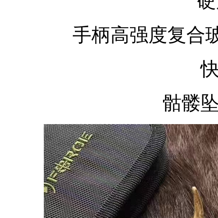
硬
手柄高强度复合
骷髅