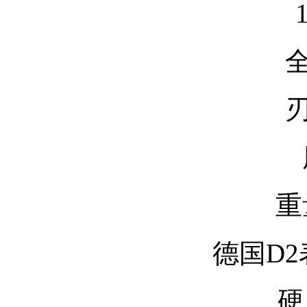
全
刃
重
德国D
硬