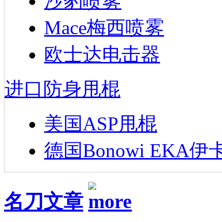
沙豹喷雾
Mace梅西喷雾
欧士达电击器
进口防身甩棍
美国ASP甩棍
德国Bonowi EKA伊
名刀文章