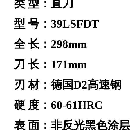
类 型：直刀
型 号：39LSFDT
全 长：298mm
刀 长：171mm
刃 材：德国D2高速钢
硬 度：60-61HRC
表 面：非反光黑色涂