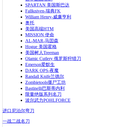
SPARTAN 美国斯巴达
Fallkniven-瑞典FK
William Henry-威廉亨利
奥托
美国高端HTM
MISSION 使命
AL-MAR-马囯森
Hogue 美国霍格
美国树人Treeman
Olamic Cutlery 俄罗斯狩猎刀
Emerson爱默生
DARK OPS-夜魔
Randall Knife兰德尔
Zombietools僵尸工坊
Bastinelli巴斯蒂内利
限量绝版系列名刀
波尔武力POHLFORCE
进口尼泊尔弯刀
一战二战名刀