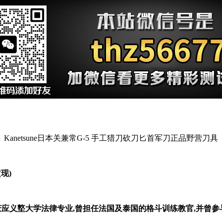
Kanetsune日本关兼常G-5 手工猎刀砍刀匕首军刀正品野营刀具
现)
,毕业于日本庆应义墪大学法律专业,曾担任法国及泰国的格斗训练教官,并