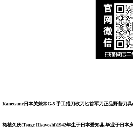
Kanetsune日本关兼常G-5 手工猎刀砍刀匕首军刀正品野营刀具(
柘植久庆(Tsuge Hisayoshi)1942年生于日本爱知县