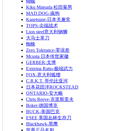
蝴蝶
Kiku Matsuda 松田菊男
MAD.DOG-疯狗
Kanetsune-日本关兼常
TOPS-尖端战术
Lion steel意大利钢狮
大马士革刀
蜘蛛
Zero Tolerance-零误差
Mcusta 日本传世家徽
GERBER-戈博
Extrema Ratio-极端武力
FOX-意大利狐狸
C.R.K.T. 哥伦比亚河
日本花田洋ROCKSTEAD
ONTARIO-安大略
Chris Reeve-克里斯里夫
Boker-德国博克
BUCK-美国巴克
ESEE 美国丛林生存刀
Blackhawk-黑鹰
世界正品名刺