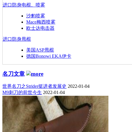
进口防身电棍、喷雾
沙豹喷雾
Mace梅西喷雾
欧士达电击器
进口防身甩棍
美国ASP甩棍
德国Bonowi EKA伊卡
名刀文章
世界名刀之Strider挺进者发展史
2022-01-04
M9刺刀的前世今生
2022-01-04