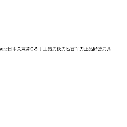
etsune日本关兼常G-5 手工猎刀砍刀匕首军刀正品野营刀具