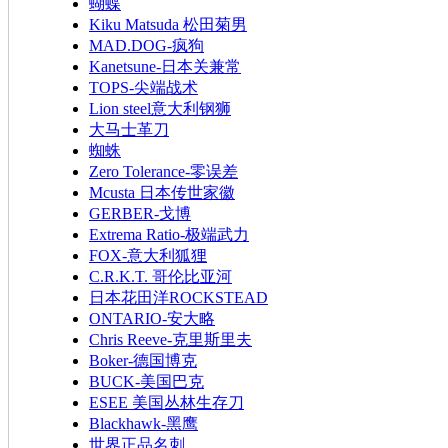
蝴蝶
Kiku Matsuda 松田菊男
MAD.DOG-疯狗
Kanetsune-日本关兼常
TOPS-尖端战术
Lion steel意大利钢狮
大马士革刀
蜘蛛
Zero Tolerance-零误差
Mcusta 日本传世家徽
GERBER-戈博
Extrema Ratio-极端武力
FOX-意大利狐狸
C.R.K.T. 哥伦比亚河
日本花田洋ROCKSTEAD
ONTARIO-安大略
Chris Reeve-克里斯里夫
Boker-德国博克
BUCK-美国巴克
ESEE 美国丛林生存刀
Blackhawk-黑鹰
世界正品名刺