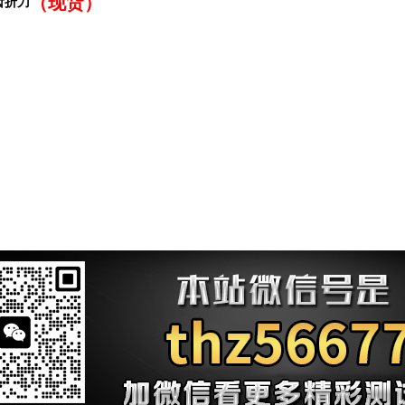
（现货）
半齿折刀