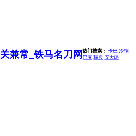
热门搜索
：
卡巴
冷钢
巴克
瑞典
安大略