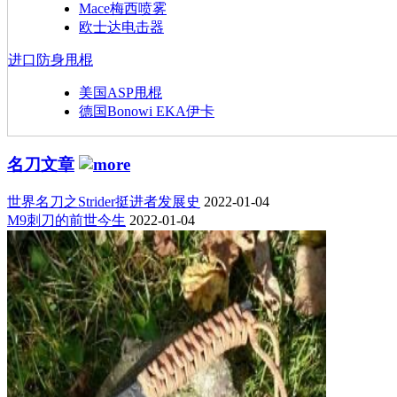
Mace梅西喷雾
欧士达电击器
进口防身甩棍
美国ASP甩棍
德国Bonowi EKA伊卡
名刀文章
世界名刀之Strider挺进者发展史
2022-01-04
M9刺刀的前世今生
2022-01-04