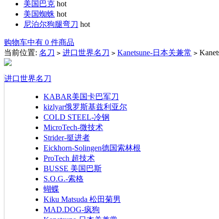
美国巴克
hot
美国蜘蛛
hot
尼泊尔狗腿弯刀
hot
购物车中有 0 件商品
当前位置:
名刀
进口世界名刀
Kanetsune-日本关兼常
Kane
>
>
>
进口世界名刀
KABAR美国卡巴军刀
kizlyar俄罗斯基兹利亚尔
COLD STEEL-冷钢
MicroTech-微技术
Strider-挺进者
Eickhorn-Solingen德国索林根
ProTech 超技术
BUSSE 美国巴斯
S.O.G.-索格
蝴蝶
Kiku Matsuda 松田菊男
MAD.DOG-疯狗