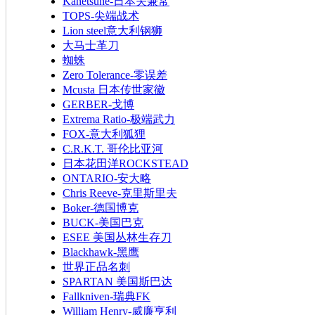
Kanetsune-日本关兼常
TOPS-尖端战术
Lion steel意大利钢狮
大马士革刀
蜘蛛
Zero Tolerance-零误差
Mcusta 日本传世家徽
GERBER-戈博
Extrema Ratio-极端武力
FOX-意大利狐狸
C.R.K.T. 哥伦比亚河
日本花田洋ROCKSTEAD
ONTARIO-安大略
Chris Reeve-克里斯里夫
Boker-德国博克
BUCK-美国巴克
ESEE 美国丛林生存刀
Blackhawk-黑鹰
世界正品名刺
SPARTAN 美国斯巴达
Fallkniven-瑞典FK
William Henry-威廉亨利