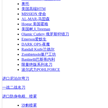
奥托
美国高端HTM
MISSION 使命
AL-MAR-马囯森
Hogue 美国霍格
美国树人Treeman
Olamic Cutlery 俄罗斯狩猎刀
Emerson爱默生
DARK OPS-夜魔
Randall Knife兰德尔
Zombietools僵尸工坊
Bastinelli巴斯蒂内利
限量绝版系列名刀
波尔武力POHLFORCE
进口尼泊尔弯刀
一战二战名刀
进口防身电棍、喷雾
沙豹喷雾