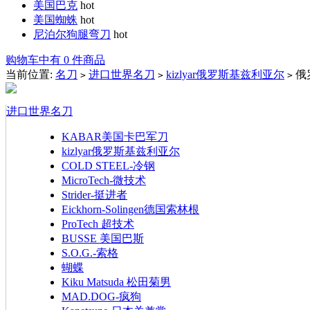
美国巴克
hot
美国蜘蛛
hot
尼泊尔狗腿弯刀
hot
购物车中有 0 件商品
当前位置:
名刀
进口世界名刀
kizlyar俄罗斯基兹利亚尔
俄罗
>
>
>
进口世界名刀
KABAR美国卡巴军刀
kizlyar俄罗斯基兹利亚尔
COLD STEEL-冷钢
MicroTech-微技术
Strider-挺进者
Eickhorn-Solingen德国索林根
ProTech 超技术
BUSSE 美国巴斯
S.O.G.-索格
蝴蝶
Kiku Matsuda 松田菊男
MAD.DOG-疯狗