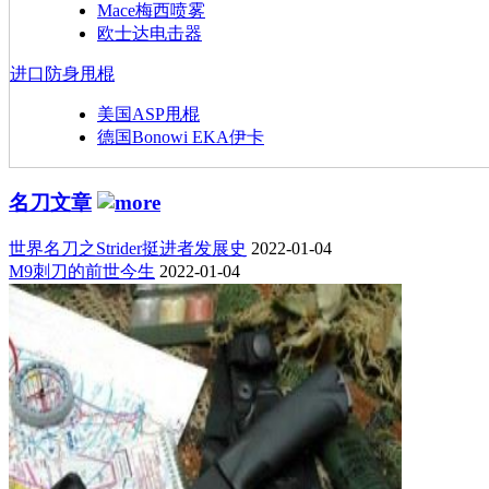
Mace梅西喷雾
欧士达电击器
进口防身甩棍
美国ASP甩棍
德国Bonowi EKA伊卡
名刀文章
世界名刀之Strider挺进者发展史
2022-01-04
M9刺刀的前世今生
2022-01-04