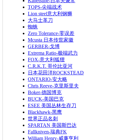
Kanetsune-日本关兼常
TOPS-尖端战术
Lion steel意大利钢狮
大马士革刀
蜘蛛
Zero Tolerance-零误差
Mcusta 日本传世家徽
GERBER-戈博
Extrema Ratio-极端武力
FOX-意大利狐狸
C.R.K.T. 哥伦比亚河
日本花田洋ROCKSTEAD
ONTARIO-安大略
Chris Reeve-克里斯里夫
Boker-德国博克
BUCK-美国巴克
ESEE 美国丛林生存刀
Blackhawk-黑鹰
世界正品名刺
SPARTAN 美国斯巴达
Fallkniven-瑞典FK
William Henry-威廉亨利