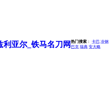
热门搜索
：
卡巴
冷钢
巴克
瑞典
安大略