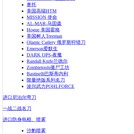
奥托
美国高端HTM
MISSION 使命
AL-MAR-马囯森
Hogue 美国霍格
美国树人Treeman
Olamic Cutlery 俄罗斯狩猎刀
Emerson爱默生
DARK OPS-夜魔
Randall Knife兰德尔
Zombietools僵尸工坊
Bastinelli巴斯蒂内利
限量绝版系列名刀
波尔武力POHLFORCE
进口尼泊尔弯刀
一战二战名刀
进口防身电棍、喷雾
沙豹喷雾