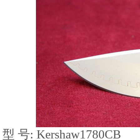
型 号: Kershaw1780CB