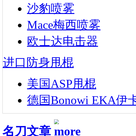
沙豹喷雾
Mace梅西喷雾
欧士达电击器
进口防身甩棍
美国ASP甩棍
德国Bonowi EKA伊
名刀文章