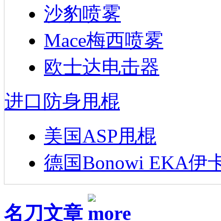
沙豹喷雾
Mace梅西喷雾
欧士达电击器
进口防身甩棍
美国ASP甩棍
德国Bonowi EKA伊
名刀文章