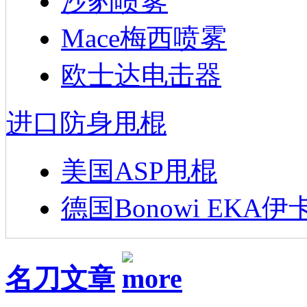
沙豹喷雾
Mace梅西喷雾
欧士达电击器
进口防身甩棍
美国ASP甩棍
德国Bonowi EKA伊
名刀文章