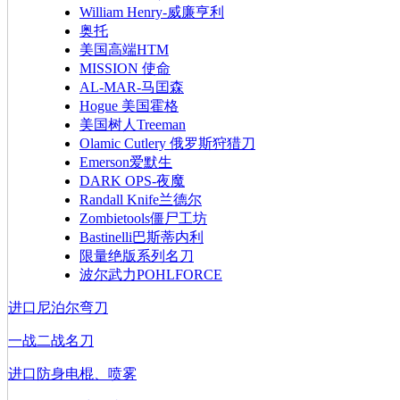
William Henry-威廉亨利
奥托
美国高端HTM
MISSION 使命
AL-MAR-马囯森
Hogue 美国霍格
美国树人Treeman
Olamic Cutlery 俄罗斯狩猎刀
Emerson爱默生
DARK OPS-夜魔
Randall Knife兰德尔
Zombietools僵尸工坊
Bastinelli巴斯蒂内利
限量绝版系列名刀
波尔武力POHLFORCE
进口尼泊尔弯刀
一战二战名刀
进口防身电棍、喷雾