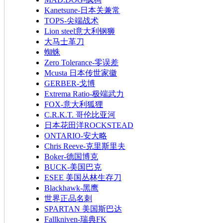
Kanetsune-日本关兼常
TOPS-尖端战术
Lion steel意大利钢狮
大马士革刀
蜘蛛
Zero Tolerance-零误差
Mcusta 日本传世家徽
GERBER-戈博
Extrema Ratio-极端武力
FOX-意大利狐狸
C.R.K.T. 哥伦比亚河
日本花田洋ROCKSTEAD
ONTARIO-安大略
Chris Reeve-克里斯里夫
Boker-德国博克
BUCK-美国巴克
ESEE 美国丛林生存刀
Blackhawk-黑鹰
世界正品名刺
SPARTAN 美国斯巴达
Fallkniven-瑞典FK