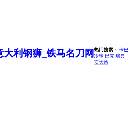
热门搜索
：
卡巴
冷钢
巴克
瑞典
安大略