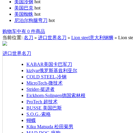
美国冷钢
hot
美国巴克
hot
美国蜘蛛
hot
尼泊尔狗腿弯刀
hot
购物车中有 0 件商品
当前位置:
名刀
进口世界名刀
Lion steel意大利钢狮
Lion 
>
>
>
进口世界名刀
KABAR美国卡巴军刀
kizlyar俄罗斯基兹利亚尔
COLD STEEL-冷钢
MicroTech-微技术
Strider-挺进者
Eickhorn-Solingen德国索林根
ProTech 超技术
BUSSE 美国巴斯
S.O.G.-索格
蝴蝶
Kiku Matsuda 松田菊男
MAD.DOG-疯狗