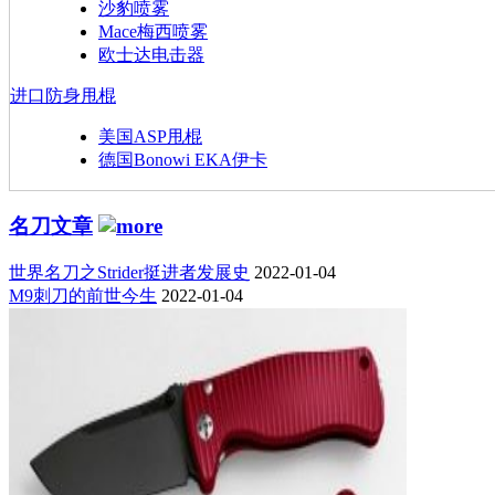
沙豹喷雾
Mace梅西喷雾
欧士达电击器
进口防身甩棍
美国ASP甩棍
德国Bonowi EKA伊卡
名刀文章
世界名刀之Strider挺进者发展史
2022-01-04
M9刺刀的前世今生
2022-01-04