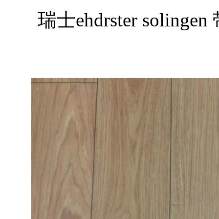
瑞士ehdrster sol