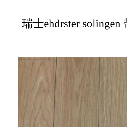
瑞士ehdrster sol