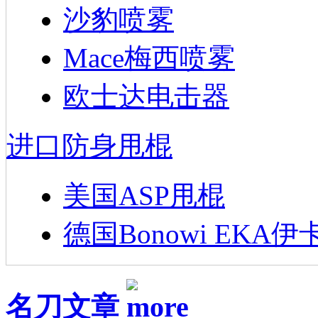
沙豹喷雾
Mace梅西喷雾
欧士达电击器
进口防身甩棍
美国ASP甩棍
德国Bonowi EKA伊
名刀文章